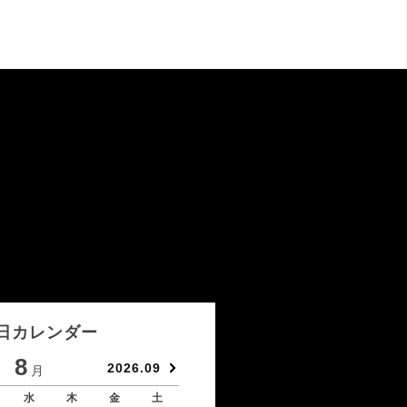
日カレンダー
8
9
2026.09
月
月
水
木
金
土
日
月
火
水