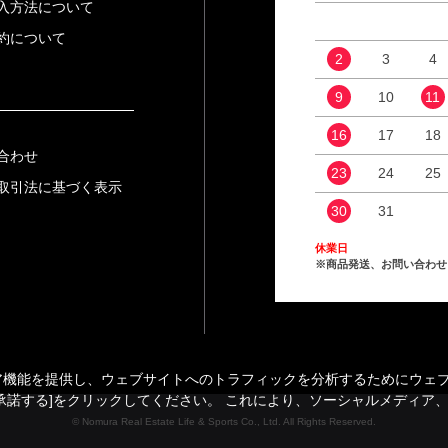
入方法について
約について
2
3
4
9
10
11
16
17
18
合わせ
23
24
25
取引法に基づく表示
30
31
休業日
※商品発送、お問い合わせ
能を提供し、ウェブサイトへのトラフィックを分析するためにウェブサイ
承諾する]をクリックしてください。 これにより、ソーシャルメディア
© Nomura Real Estate Life & Sports Co., Ltd. All Rights Reserved.