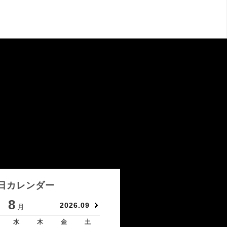
日カレンダー
8
9
2026.09
月
月
水
木
金
土
日
月
火
水