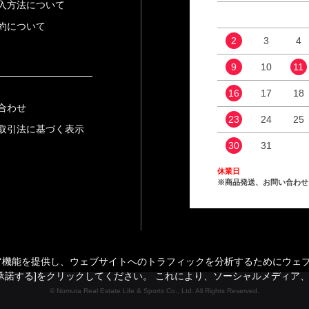
入方法について
約について
2
3
4
9
10
11
16
17
18
合わせ
23
24
25
取引法に基づく表示
30
31
休業日
※商品発送、お問い合わせ
能を提供し、ウェブサイトへのトラフィックを分析するためにウェブサイ
承諾する]をクリックしてください。 これにより、ソーシャルメディア
© Nomura Real Estate Life & Sports Co., Ltd. All Rights Reserved.