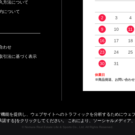
入方法について
約について
2
3
4
9
10
11
16
17
18
合わせ
23
24
25
取引法に基づく表示
30
31
休業日
※商品発送、お問い合わせ
能を提供し、ウェブサイトへのトラフィックを分析するためにウェブサイ
承諾する]をクリックしてください。 これにより、ソーシャルメディア
© Nomura Real Estate Life & Sports Co., Ltd. All Rights Reserved.