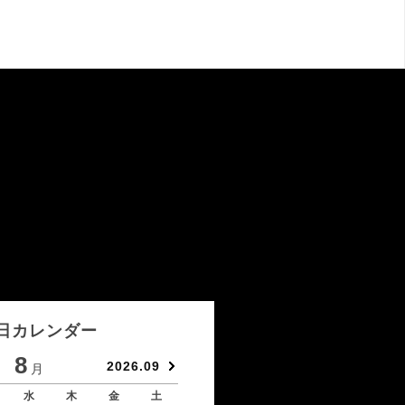
日カレンダー
8
9
2026.09
月
月
水
木
金
土
日
月
火
水