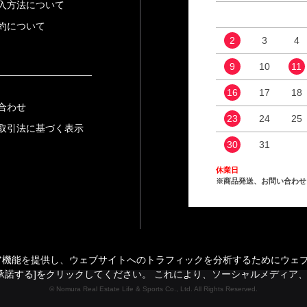
入方法について
約について
2
3
4
9
10
11
16
17
18
合わせ
23
24
25
取引法に基づく表示
30
31
休業日
※商品発送、お問い合わせ
能を提供し、ウェブサイトへのトラフィックを分析するためにウェブサイ
承諾する]をクリックしてください。 これにより、ソーシャルメディア
© Nomura Real Estate Life & Sports Co., Ltd. All Rights Reserved.