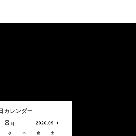
日カレンダー
8
9
2026.09
月
月
水
木
金
土
日
月
火
水