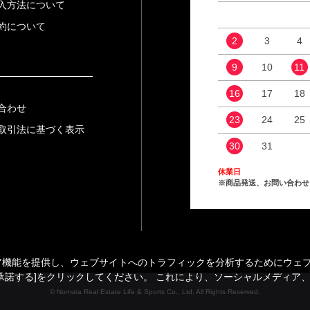
入方法について
約について
2
3
4
9
10
11
16
17
18
合わせ
23
24
25
取引法に基づく表示
30
31
休業日
※商品発送、お問い合わせ
能を提供し、ウェブサイトへのトラフィックを分析するためにウェブサイ
承諾する]をクリックしてください。 これにより、ソーシャルメディア
© Nomura Real Estate Life & Sports Co., Ltd. All Rights Reserved.