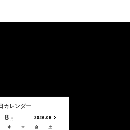
日カレンダー
8
9
2026.09
月
月
水
木
金
土
日
月
火
水