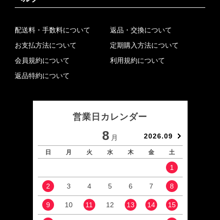
配送料・手数料について
返品・交換について
お支払方法について
定期購入方法について
会員規約について
利用規約について
返品特約について
営業日カレンダー
8
2026.09
月
日
月
火
水
木
金
土
日
1
2
3
4
5
6
7
8
6
9
10
11
12
13
14
15
13