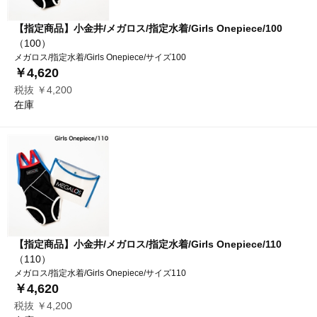
【指定商品】小金井/メガロス/指定水着/Girls Onepiece/100
（100）
メガロス/指定水着/Girls Onepiece/サイズ100
￥4,620
税抜 ￥4,200
在庫
【指定商品】小金井/メガロス/指定水着/Girls Onepiece/110
（110）
メガロス/指定水着/Girls Onepiece/サイズ110
￥4,620
税抜 ￥4,200