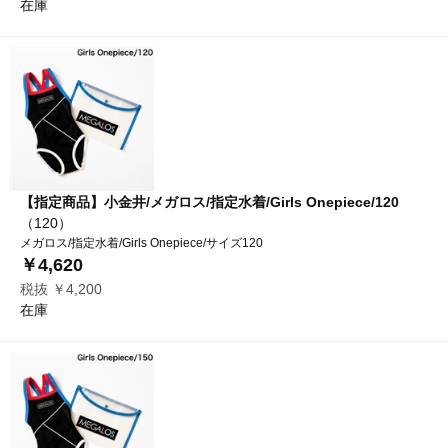
在庫
【指定商品】小金井/メガロス/指定水着/Girls Onepiece/120
（120）
メガロス/指定水着/Girls Onepiece/サイズ120
￥4,620
税抜 ￥4,200
在庫