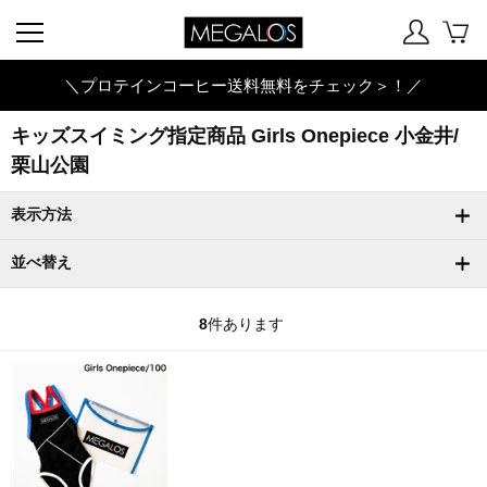
＼プロテインコーヒー送料無料をチェック＞！／
キッズスイミング指定商品 Girls Onepiece 小金井/
栗山公園
表示方法
並べ替え
8
件あります