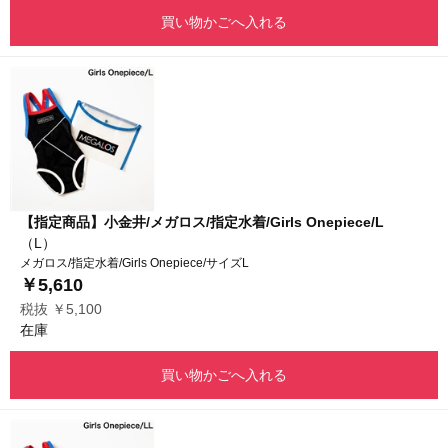
買い物かごへ入れる
【指定商品】小金井/メガロス/指定水着/Girls Onepiece/L
（L）
メガロス/指定水着/Girls Onepiece/サイズL
￥5,610
税抜 ￥5,100
在庫
買い物かごへ入れる