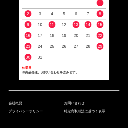
1
2
3
4
5
6
7
8
6
9
10
11
12
13
14
15
13
16
17
18
19
20
21
22
20
23
24
25
26
27
28
29
27
30
31
休業日
※商品発送、お問い合わせを含みます。
会社概要
お問い合わせ
プライバシーポリシー
特定商取引法に基づく表示