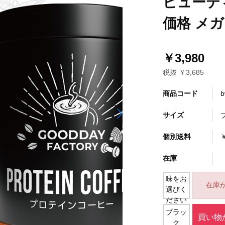
ビューテ
価格 メ
￥3,980
税抜 ￥3,685
商品コード
b
サイズ
個別送料
在庫
味をお
在庫
選びく
ださい
ブラッ
買い物
ク