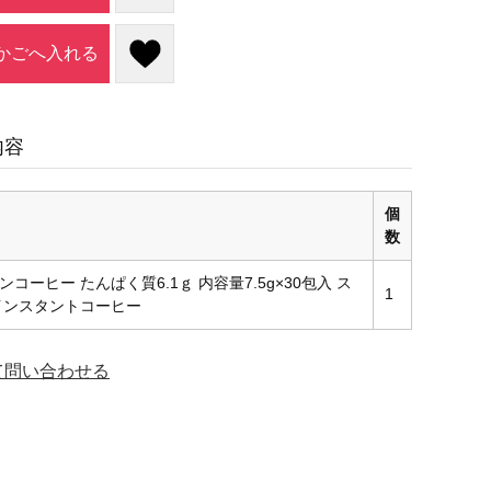
かごへ入れる
内容
個
数
コーヒー たんぱく質6.1ｇ 内容量7.5g×30包入 ス
1
インスタントコーヒー
て問い合わせる