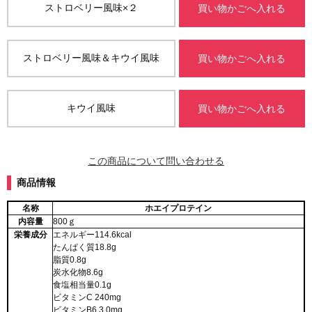
ストロベリー風味×２
買い物かごへ入れる
ストロベリー風味＆キウイ風味
買い物かごへ入れる
キウイ風味
買い物かごへ入れる
この商品について問い合わせる
商品情報
名称
ホエイプロテイン
内容量
800ｇ
栄養成分
エネルギー114.6kcal
たんぱく質18.8g
脂質0.8g
炭水化物8.6g
食塩相当量0.1g
ビタミンC 240mg
ビタミンB6 3.0mg