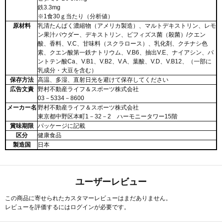
鉄3.3mg
※1食30ｇ当たり（分析値）
原材料
乳清たんぱく濃縮物（アメリカ製造）、マルトデキストリン、レモ
ン果汁パウダー、デキストリン、ビフィズス菌（殺菌）/クエン
酸、香料、V.C、甘味料（スクラロース）、乳化剤、クチナシ色
素、クエン酸第一鉄ナトリウム、V.B6、抽出V.E、ナイアシン、パ
ントテン酸Ca、V.B1、V.B2、V.A、葉酸、V.D、V.B12、（一部に
乳成分・大豆を含む）
保存方法
高温、多湿、直射日光を避けて保存してください
広告文責
野村不動産ライフ＆スポーツ株式会社
03－5334－8600
メーカー名
野村不動産ライフ＆スポーツ株式会社
東京都中野区本町1－32－2 ハーモニータワー15階
賞味期限
パッケージに記載
区分
健康食品
製造国
日本
ユーザーレビュー
この商品に寄せられたカスタマーレビューはまだありません。
レビューを評価するには
ログイン
が必要です。