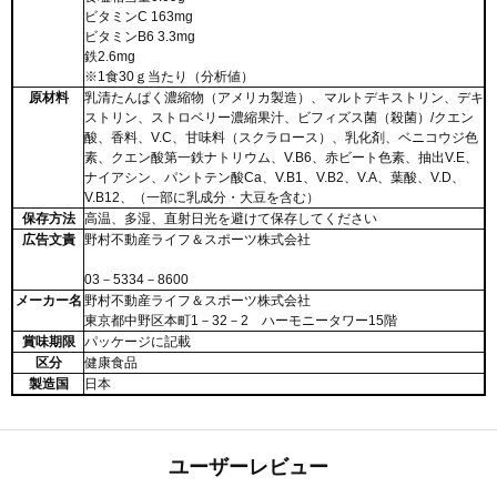
ビタミンC 163mg
ビタミンB6 3.3mg
鉄2.6mg
※1食30ｇ当たり（分析値）
原材料
乳清たんぱく濃縮物（アメリカ製造）、マルトデキストリン、デキ
ストリン、ストロベリー濃縮果汁、ビフィズス菌（殺菌）/クエン
酸、香料、V.C、甘味料（スクラロース）、乳化剤、ベニコウジ色
素、クエン酸第一鉄ナトリウム、V.B6、赤ビート色素、抽出V.E、
ナイアシン、パントテン酸Ca、V.B1、V.B2、V.A、葉酸、V.D、
V.B12、（一部に乳成分・大豆を含む）
保存方法
高温、多湿、直射日光を避けて保存してください
広告文責
野村不動産ライフ＆スポーツ株式会社
03－5334－8600
メーカー名
野村不動産ライフ＆スポーツ株式会社
東京都中野区本町1－32－2 ハーモニータワー15階
賞味期限
パッケージに記載
区分
健康食品
製造国
日本
ユーザーレビュー