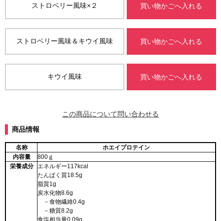
ストロベリー風味×２
買い物かごへ入れる
ストロベリー風味＆キウイ風味
買い物かごへ入れる
キウイ風味
買い物かごへ入れる
この商品について問い合わせる
商品情報
名称
ホエイプロテイン
内容量
800ｇ
栄養成分
エネルギー117kcal
たんぱく質18.5g
脂質1g
炭水化物8.6g
－食物繊維0.4g
－糖質8.2g
食塩相当量0.09g