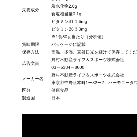
炭水化物2.0g
栄養成分
食塩相当量0.1g
ビタミンB1 1.6mg
ビタミンB6 3.3mg
※1食30ｇ当たり（分析値）
賞味期限
パッケージに記載
保存方法
高温、多湿、直射日光を避けて保存してくだ
野村不動産ライフ＆スポーツ株式会社
広告文責
03ー5334ー8600
野村不動産ライフ＆スポーツ株式会社
メーカー名
東京都中野区本町1ー32ー2 ハーモニータワ
区分
健康食品
製造国
日本