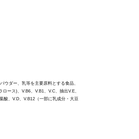
パウダー、乳等を主要原料とする食品、
ス)、V.B6、V.B1、V.C、抽出V.E、
葉酸、V.D、V.B12（一部に乳成分・大豆