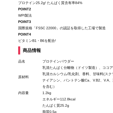
プロテイン25.2g! たんぱく質含有率84%
POINT2
WPI製法
POINT3
国際規格「FSSC 22000」の認証を取得した工場で製造
POINT4
ビタミンB1・B6を配合!
商品情報
品名
プロテインパウダー
乳清たんぱく分離物（ドイツ製造）、ココア
乳清カルシウム/乳化剤、香料、甘味料(スクラロー
原材料
ナイアシン、バントテン酸Ca、V.B2、V.A、
を含む）
内容量
1.2kg
エネルギー112.8kcal
たんぱく質25.2g
脂質0.5g