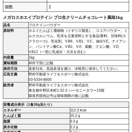
個数
2
メガロスホエイプロテイン プロ生クリームチョコレート風味1kg
品名
プロテインパウダー
原材料
ホエイたんぱく濃縮物（イギリス製造）、ココアパウダー、ミ
ルクカルシウム、乳等を主要原料とする食品/香料、甘味料(ス
クラロース)、乳化剤、V.B6、V.B1、V.C、抽出V.E、ナイアシ
ン、パントテン酸Ca、V.B2、V.A、葉酸、クエン酸、V.D、
V.B12（一部に乳成分・大豆を含む）
内容量
1kg
賞味期限
枠外下部に記載
保存方法
直射日光、高温多湿を避け、冷暗所に保存してください。
広告文責
野村不動産ライフ＆スポーツ株式会社
03-5334-8600
販売者
野村不動産ライフ＆スポーツ株式会社
東京都中野区本町1-32-2 ハーモニータワー15階
製造所固有記号は賞味期限の後に記載
栄養成分表示（1食30g当たり）
エネルギー
112.3 kcal
たんぱく質
25.2 g
脂質
0.3 g
炭水化物
2.2 g