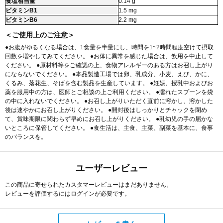
食塩相当量
0.14 g
ビタミンB1
1.5 mg
ビタミンB6
2.2 mg
＜ご使用上のご注意＞
●お腹がゆるくなる場合は、1食量を半量にし、時間を1~2時間程度空けて摂取
回数を増やしてみてください。 ●お体に異常を感じた場合は、飲用を中止して
ください。 ●原材料等をご確認の上、食物アレルギーのある方はお召し上がり
にならないでください。 ●本品製造工場では卵、乳成分、小麦、えび、かに、
くるみ、落花生、そばを含む製品を生産しています。 ●妊娠、授乳中およびお
薬を服用中の方は、医師とご相談の上ご利用ください。 ●濡れたスプーンを袋
の中に入れないでください。 ●お召し上がりいただく直前に溶かし、溶かした
後は速やかにお召し上がりください。 ●開封後はしっかりとチャックを閉め
て、賞味期限に関わらず早めにお召し上がりください。 ●乳幼児の手の届かな
いところに保管してください。 ●食生活は、主食、主菜、副菜を基本に、食事
のバランスを。
ユーザーレビュー
この商品に寄せられたカスタマーレビューはまだありません。
レビューを評価するには
ログイン
が必要です。