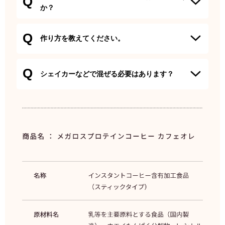
Q
担当の医師にご相談ください。
か？
A
１杯あたり35.1mgです。
Q
作り方を教えてください。
A
1包を150ｍｌ程度のお湯や水などによくかき混ぜて溶かし
Q
てからお召し上がりください。
シェイカーなどで混ぜる必要はあります？
A.スティック状の袋に個別包装されているので、通常のプロ
テインのように粉が舞い散ることがありません。スプーンで
かき混ぜるだけで簡単に溶けます。