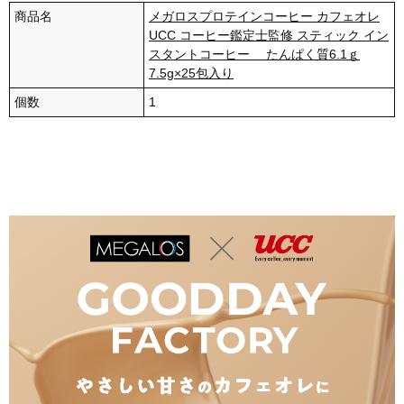
商品名
メガロスプロテインコーヒー カフェオレ
UCC コーヒー鑑定士監修 スティック イン
スタントコーヒー たんぱく質6.1ｇ
7.5g×25包入り
個数
1