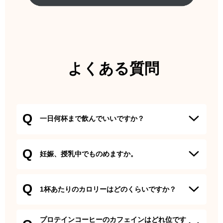
よくある質問
Q
一日何杯まで飲んでいいですか？
A
3杯を目途にお召し上がり下さい。
Q
妊娠、授乳中でものめますか。
A
WHO(世界保健機構)やEFSA
Q
(欧州食品安全機関)によると妊娠中、授乳中における悪影響
1杯あたりのカロリーはどのくらいですか？
の無いカフェイン最大摂取量は200~300mgとされていま
す。 本品のカフェイン含有量は1包あたり35.1mgですので
A
1包あたり38.0kcalになります。
1日1～2杯であれば問題ないと考えられますが、飲用の際は
プロテインコーヒーのカフェインはどれ位です