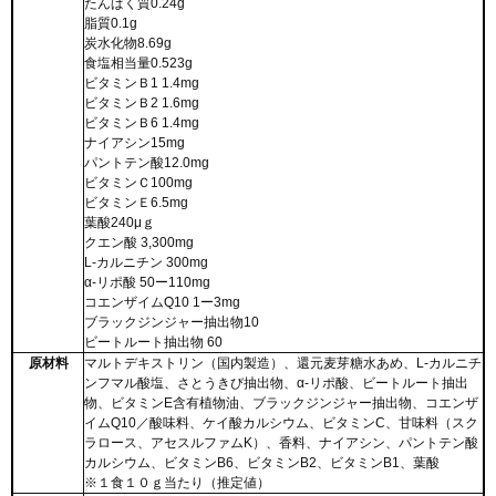
たんぱく質0.24g
脂質0.1g
炭水化物8.69g
食塩相当量0.523g
ビタミンＢ1 1.4mg
ビタミンＢ2 1.6mg
ビタミンＢ6 1.4mg
ナイアシン15mg
パントテン酸12.0mg
ビタミンＣ100mg
ビタミンＥ6.5mg
葉酸240μｇ
クエン酸 3,300mg
L-カルニチン 300mg
α-リポ酸 50ー110mg
コエンザイムQ10 1ー3mg
ブラックジンジャー抽出物10
ビートルート抽出物 60
原材料
マルトデキストリン（国内製造）、還元麦芽糖水あめ、L-カルニチ
ンフマル酸塩、さとうきび抽出物、α-リポ酸、ビートルート抽出
物、ビタミンE含有植物油、ブラックジンジャー抽出物、コエンザ
イムQ10／酸味料、ケイ酸カルシウム、ビタミンC、甘味料（スク
ラロース、アセスルファムK）、香料、ナイアシン、パントテン酸
カルシウム、ビタミンB6、ビタミンB2、ビタミンB1、葉酸
※１食１０ｇ当たり（推定値）