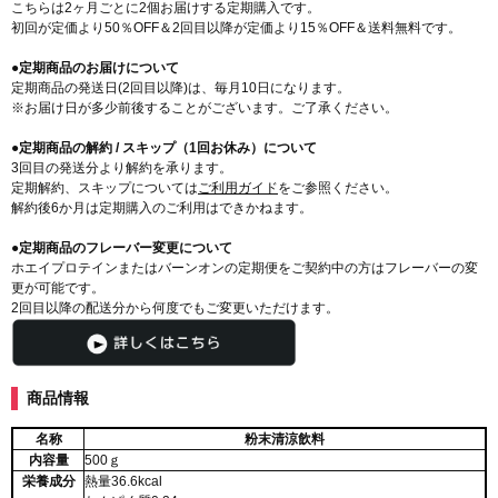
こちらは2ヶ月ごとに2個お届けする定期購入です。
初回が定価より50％OFF＆2回目以降が定価より15％OFF＆送料無料です。
●定期商品のお届けについて
定期商品の発送日(2回目以降)は、毎月10日になります。
※お届け日が多少前後することがございます。ご了承ください。
●定期商品の解約 / スキップ（1回お休み）について
3回目の発送分より解約を承ります。
定期解約、スキップについては
ご利用ガイド
をご参照ください。
解約後6か月は定期購入のご利用はできかねます。
●定期商品のフレーバー変更について
ホエイプロテインまたはバーンオンの定期便をご契約中の方はフレーバーの変
更が可能です。
2回目以降の配送分から何度でもご変更いただけます。
商品情報
名称
粉末清涼飲料
内容量
500ｇ
栄養成分
熱量36.6kcal