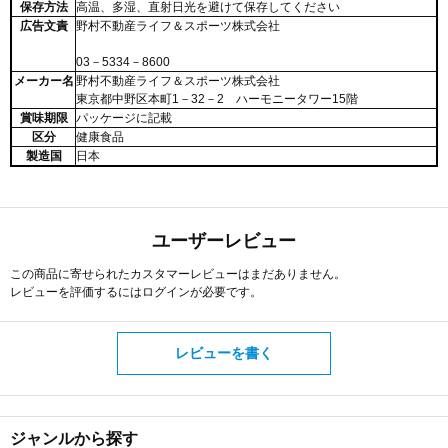
保存方法
高温、多湿、直射日光を避けて保存してください
広告文責
野村不動産ライフ＆スポーツ株式会社
03－5334－8600
メーカー名
野村不動産ライフ＆スポーツ株式会社
東京都中野区本町1－32－2 ハーモニータワー15階
賞味期限
パッケージに記載
区分
健康食品
製造国
日本
ユーザーレビュー
この商品に寄せられたカスタマーレビューはまだありません。
レビューを評価するには
ログイン
が必要です。
レビューを書く
ジャンルから探す