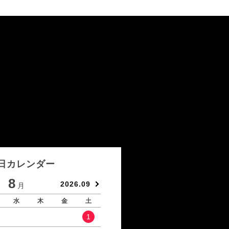
日カレンダー
8
9
2026.09
月
月
水
木
金
土
日
月
火
水
1
1
2