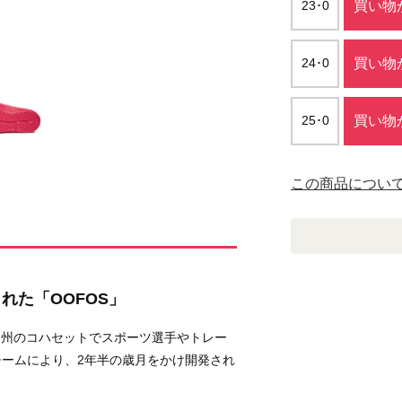
23･0
買い物
24･0
買い物
25･0
買い物
この商品につい
れた「OOFOS」
ッツ州のコハセットでスポーツ選手やトレー
ームにより、2年半の歳月をかけ開発され