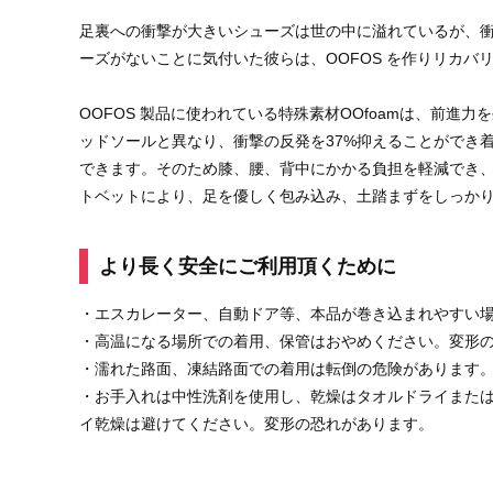
足裏への衝撃が大きいシューズは世の中に溢れているが、
ーズがないことに気付いた彼らは、OOFOS を作りリカバ
OOFOS 製品に使われている特殊素材OOfoamは、前進力
ッドソールと異なり、衝撃の反発を37%抑えることができ
できます。そのため膝、腰、背中にかかる負担を軽減でき
トベットにより、足を優しく包み込み、土踏まずをしっか
より長く安全にご利用頂くために
・エスカレーター、自動ドア等、本品が巻き込まれやすい
・高温になる場所での着用、保管はおやめください。変形
・濡れた路面、凍結路面での着用は転倒の危険があります
・お手入れは中性洗剤を使用し、乾燥はタオルドライまた
イ乾燥は避けてください。変形の恐れがあります。