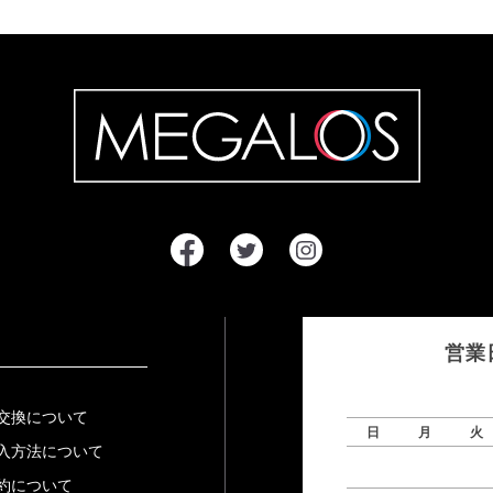
営業
交換について
日
月
火
入方法について
約について