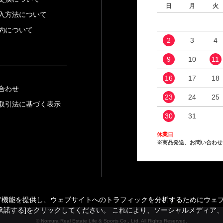
日
月
火
入方法について
約について
2
3
4
9
10
11
16
17
18
合わせ
23
24
25
取引法に基づく表示
30
31
休業日
※商品発送、お問い合わせ
能を提供し、ウェブサイトへのトラフィックを分析するためにウェブサイ
承諾する]をクリックしてください。 これにより、ソーシャルメディア
© Nomura Real Estate Life & Sports Co., Ltd. All Rights Reserved.