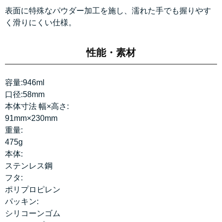
表面に特殊なパウダー加工を施し、濡れた手でも握りやす
く滑りにくい仕様。
性能・素材
容量:946ml
口径:58mm
本体寸法 幅×高さ:
91mm×230mm
重量:
475g
本体:
ステンレス鋼
フタ:
ポリプロピレン
パッキン:
シリコーンゴム