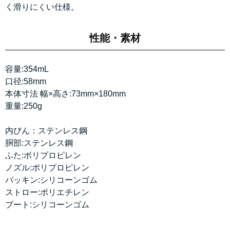
く滑りにくい仕様。
性能・素材
容量:354mL
口径:58mm
本体寸法 幅×高さ:73mm×180mm
重量:250g
内びん：ステンレス鋼
胴部:ステンレス鋼
ふた:ポリプロピレン
ノズル:ポリプロピレン
パッキン:シリコーンゴム
ストロー:ポリエチレン
ブート:シリコーンゴム