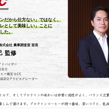
ンだから仕方ない」ではなく、
レとして美味しい」ことに
した。
株式会社 農事調査室 室長
己 監修
アドバイザー
鑑定士
ーヒー鑑定士CC
QI認定Qアラビカグレーダー