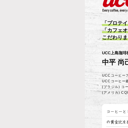
「プロテイ
「カフェオ
こだわりま
UCC上島珈琲
中平 尚
UCCコーヒー
UCCコーヒー
(ブラジル) コ
(アメリカ) C