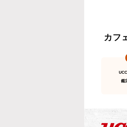
カフ
UC
鑑