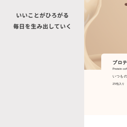
プロ
Protein co
いつも
25包入り