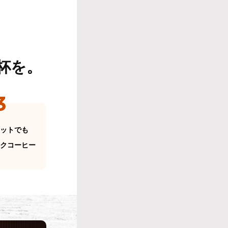
杯を。
3
ットでも
クコーヒー