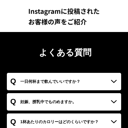
よくある質問
Q
一日何杯まで飲んでいいですか？
A
3杯を目途にお召し上がり下さい。
Q
妊娠、授乳中でものめますか。
A
WHO(世界保健機構)やEFSA
Q
(欧州食品安全機関)によると妊娠中、授乳中における悪影響の
1杯あたりのカロリーはどのくらいですか？
無いカフェイン最大摂取量は200~300mgとされています。 本