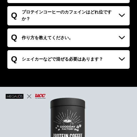
品のカフェイン含有量は1包あたり90mgですので1日1～2杯で
A
1包あたり27.7kcalになります。
あれば問題ないと考えられますが、飲用の際は担当の医師にご
プロテインコーヒーのカフェインはどれ位です
Q
相談ください。
か？
A
１杯あたり90mgです。
Q
作り方を教えてください。
A
1包を150ｍｌ程度のお湯や水などによくかき混ぜて溶かして
Q
からお召し上がりください。
シェイカーなどで混ぜる必要はあります？
A.スティック状の袋に個別包装されているので、通常のプロテ
インのように粉が舞い散ることがありません。スプーンでかき
混ぜるだけで簡単に溶けます。