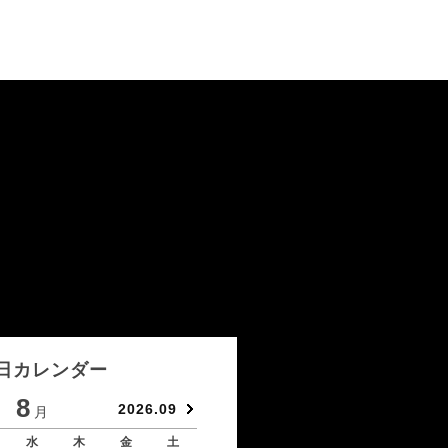
日カレンダー
8
9
2026.09
月
月
水
木
金
土
日
月
火
水