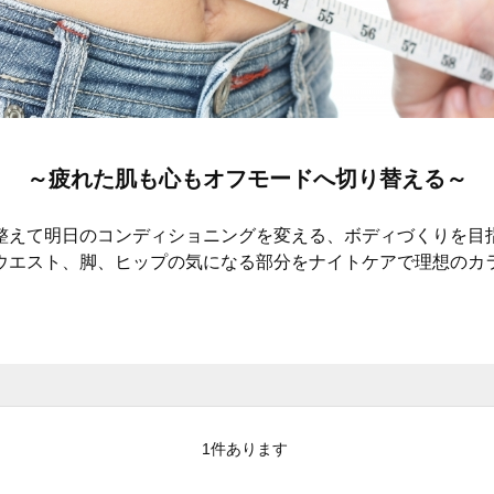
～疲れた肌も心もオフモードへ
切り替える～
整えて明日のコンディショニングを
変える、ボディづくりを目
ウエスト、脚、ヒップの
気になる部分をナイトケアで理想のカ
1
件あります