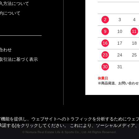
入方法について
約について
2
3
4
9
10
11
16
17
18
合わせ
23
24
25
取引法に基づく表示
30
31
休業日
※商品発送、お問い合わせ
能を提供し、ウェブサイトへのトラフィックを分析するためにウェブサイ
承諾する]をクリックしてください。 これにより、ソーシャルメディア
© Nomura Real Estate Life & Sports Co., Ltd. All Rights Reserved.