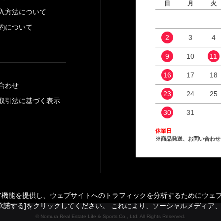
日
月
火
入方法について
約について
2
3
4
9
10
11
16
17
18
合わせ
23
24
25
取引法に基づく表示
30
31
休業日
※商品発送、お問い合わせ
能を提供し、ウェブサイトへのトラフィックを分析するためにウェブサイ
承諾する]をクリックしてください。 これにより、ソーシャルメディア
© Nomura Real Estate Life & Sports Co., Ltd. All Rights Reserved.