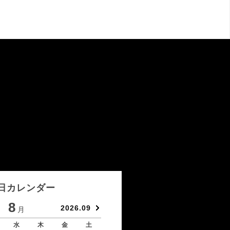
日カレンダー
8
9
2026.09
月
月
水
木
金
土
日
月
火
水