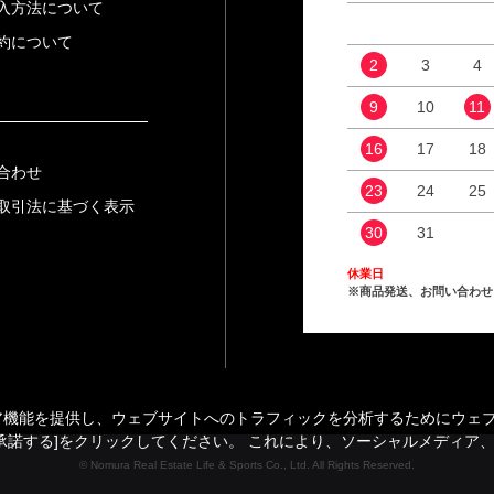
入方法について
約について
2
3
4
9
10
11
16
17
18
合わせ
23
24
25
取引法に基づく表示
30
31
休業日
※商品発送、お問い合わせ
能を提供し、ウェブサイトへのトラフィックを分析するためにウェブサイ
承諾する]をクリックしてください。 これにより、ソーシャルメディア
© Nomura Real Estate Life & Sports Co., Ltd. All Rights Reserved.