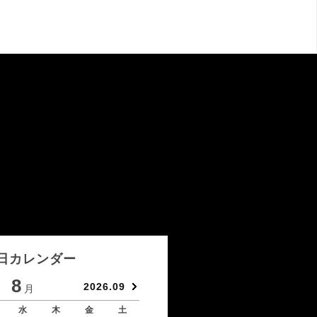
日カレンダー
8
9
2026.09
月
月
水
木
金
土
日
月
火
水