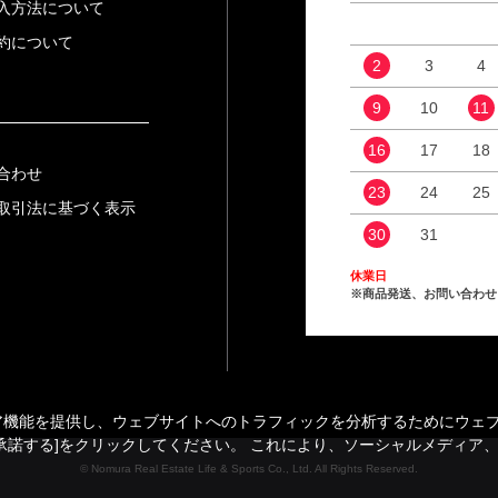
入方法について
約について
2
3
4
9
10
11
16
17
18
合わせ
23
24
25
取引法に基づく表示
30
31
休業日
※商品発送、お問い合わせ
能を提供し、ウェブサイトへのトラフィックを分析するためにウェブサイ
承諾する]をクリックしてください。 これにより、ソーシャルメディア
© Nomura Real Estate Life & Sports Co., Ltd. All Rights Reserved.