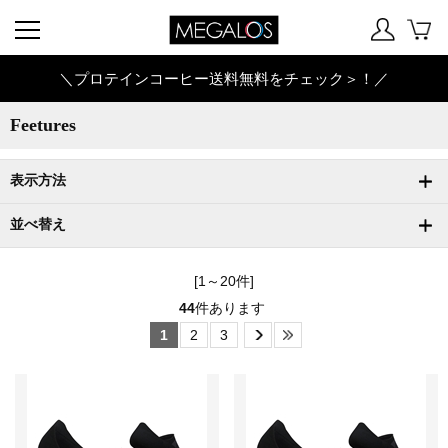
＼プロテインコーヒー送料無料をチェック＞！／
Feetures
表示方法
並べ替え
[1～20件]
44
件あります
1
2
3