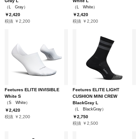
Gray L
White L
（L Gray）
（L White）
￥2,420
￥2,420
税抜 ￥2,200
税抜 ￥2,200
Feetures ELITE INVISIBLE
Feetures ELITE LIGHT
White S
CUSHION MINI CREW
（S White）
BlackGray L
（L BlackGray）
￥2,420
税抜 ￥2,200
￥2,750
税抜 ￥2,500