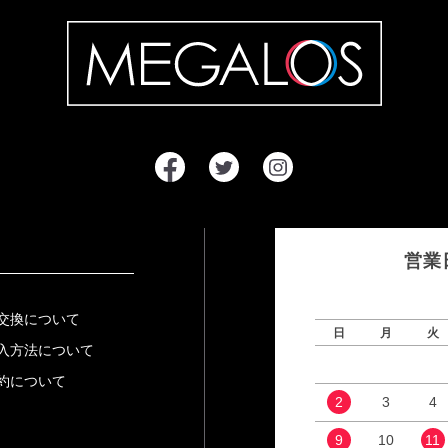
営業
交換について
日
月
火
入方法について
約について
2
3
4
9
10
11