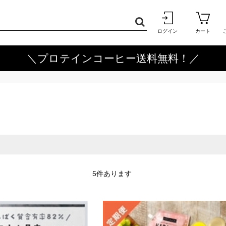
ログイン
カート
＼プロテインコーヒー送料無料！／
5
件あります