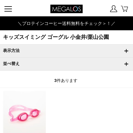
＼プロテインコーヒー送料無料をチェック＞！／
キッズスイミング ゴーグル 小金井/栗山公園
表示方法
並べ替え
3
件あります