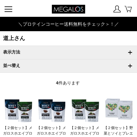
＼プロテインコーヒー送料無料をチェック＞！／
道上さん
表示方法
並べ替え
4
件あります
【２個セット】メ
【２個セット】メ
【２個セット】メ
【２個セット】野
ガロスホエイプロ
ガロスホエイプロ
ガロスホエイプロ
菜とソイとプレエ