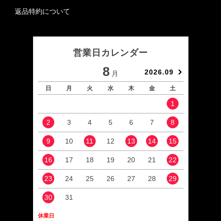
返品特約について
営業日カレンダー
8
2026.09
月
日
月
火
水
木
金
土
日
1
2
3
4
5
6
7
8
6
9
10
11
12
13
14
15
13
16
17
18
19
20
21
22
20
23
24
25
26
27
28
29
27
30
31
休業日