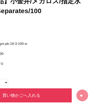
品】小金井/メガロス/指定水
Separates/100
gni-pb-18-3-100-w
00
￥0
買い物かごへ入れる