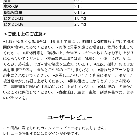
脂質
0.2 g
炭水化物
2.1 g
食塩相当量
0.14 g
ビタミンB1
1.8 mg
ビタミンB6
2.3 mg
＜ご使用上のご注意＞
●お腹がゆるくなる場合は、1食量を半量にし、時間を1~2時間程度空けて摂取
回数を増やしてみてください。 ●お体に異常を感じた場合は、飲用を中止して
ください。 ●原材料等をご確認の上、食物アレルギーのある方はお召し上がり
にならないでください。 ●本品製造工場では卵、乳成分、小麦、えび、かに、
くるみ、落花生、そばを含む製品を生産しています。 ●妊娠、授乳中およびお
薬を服用中の方は、医師とご相談の上ご利用ください。 ●濡れたスプーンを袋
の中に入れないでください。 ●お召し上がりいただく直前に溶かし、溶かした
後は速やかにお召し上がりください。 ●開封後はしっかりとチャックを閉め
て、賞味期限に関わらず早めにお召し上がりください。 ●乳幼児の手の届かな
いところに保管してください。 ●食生活は、主食、主菜、副菜を基本に、食事
のバランスを。
ユーザーレビュー
この商品に寄せられたカスタマーレビューはまだありません。
レビューを評価するには
ログイン
が必要です。