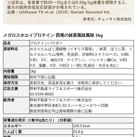
メガロスホエイプロテイン 西尾の抹茶風味風味 1kg
品名
プロテインパウダー
原材料名
ホエイたんぱく濃縮物（イギリス製造）、抹茶、ほうじ茶、ミ
ルクカルシウム/香料、乳化剤、甘味料(スクラロース)、V.B6、
V.B1、V.C、抽出V.E、ナイアシン、パントテン酸Ca、V.B2、
V.A、葉酸、V.D、V.B12（一部に乳成分・大豆を含む）
内容量
1kg
賞味期限
枠外下部に記載
保存方法
直射日光、高温多湿を避け、冷暗所に保存してください。
広告文責
野村不動産ライフ＆スポーツ株式会社
03-5334-8600
販売者
野村不動産ライフ＆スポーツ株式会社
東京都中野区本町1-32-2 ハーモニータワー15階
製造所固有記号は賞味期限の後に記載
栄養成分表示（1食30g当たり）（分析値）
エネルギー
109.5 kcal
たんぱく質
24.8 g