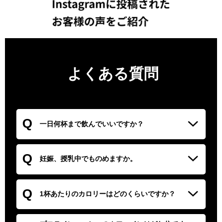
よくある質問
Q
一日何杯まで飲んでいいですか？
A
3杯を目途にお召し上がり下さい。
Q
妊娠、授乳中でものめますか。
A
WHO(世界保健機構)やEFSA
Q
(欧州食品安全機関)によると妊娠中、授乳中における悪影響
1杯あたりのカロリーはどのくらいですか？
の無いカフェイン最大摂取量は200~300mgとされていま
す。 本品のカフェイン含有量は1包あたり90mgですので1
A
1包あたり27.7kcalになります。