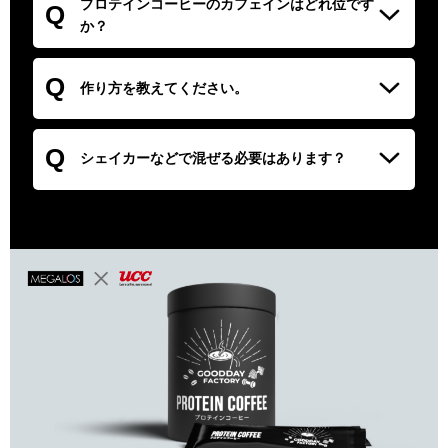
日1～2杯であれば問題ないと考えられますが、飲用の際は担
プロテインコーヒーのカフェインはどれ位です
Q
当の医師にご相談ください。
か？
A
１杯あたり90mgです。
Q
作り方を教えてください。
A
1包を150ｍｌ程度のお湯や水などによくかき混ぜて溶かし
Q
てからお召し上がりください。
シェイカーなどで混ぜる必要はあります？
A.スティック状の袋に個別包装されているので、通常のプロ
テインのように粉が舞い散ることがありません。スプーンで
かき混ぜるだけで簡単に溶けます。