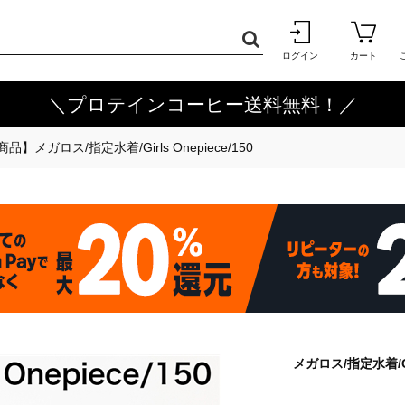
ログイン
カート
＼プロテインコーヒー送料無料！／
品】メガロス/指定水着/Girls Onepiece/150
メガロス/指定水着/Gir