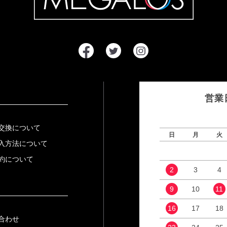
営業
交換について
日
月
火
入方法について
約について
2
3
4
9
10
11
16
17
18
合わせ