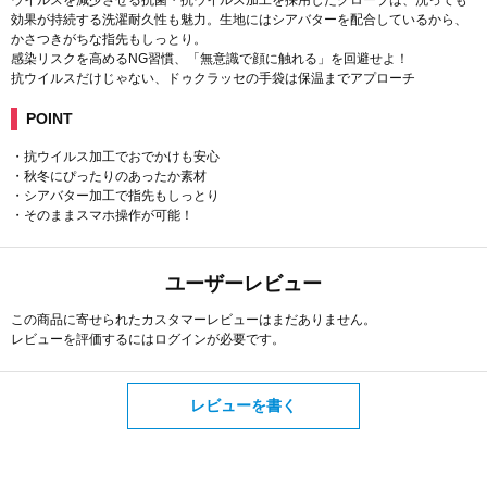
効果が持続する洗濯耐久性も魅力。生地にはシアバターを配合しているから、
かさつきがちな指先もしっとり。
感染リスクを高めるNG習慣、「無意識で顔に触れる」を回避せよ！
抗ウイルスだけじゃない、ドゥクラッセの手袋は保温までアプローチ
POINT
・抗ウイルス加工でおでかけも安心
・秋冬にぴったりのあったか素材
・シアバター加工で指先もしっとり
・そのままスマホ操作が可能！
ユーザーレビュー
この商品に寄せられたカスタマーレビューはまだありません。
レビューを評価するには
ログイン
が必要です。
レビューを書く