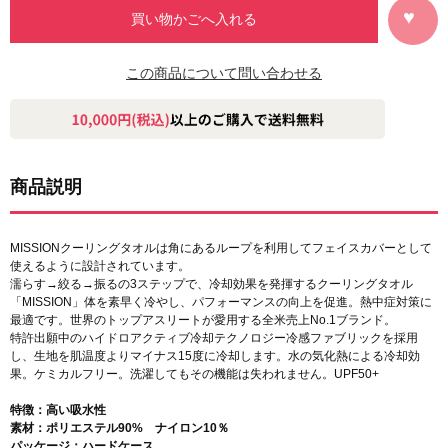
この商品について問い合わせる
商品説明
MISSIONクーリングタオルは角にあるループを利用してフェイスカバーとして
使えるように設計されています。
濡らす→絞る→振るの3ステップで、冷却効果を発揮するクーリングタオル
「MISSION」体を素早く冷やし、パフォーマンスの向上を促進。熱中症対策に
最適です。世界のトップアスリートが愛用する全米売上No.1ブランド。
特許出願中のハイドロアクティブ冷却テクノロジー冷感ファブリックを採用
し、生地を肌温度よりマイナス15度に冷却します。水の気化熱による冷却効
果。ケミカルフリー。洗濯してもその機能は失われません。UPF50+
特徴：高い吸水性
素材：ポリエステル90% ナイロン10％
パッケージ：ハードケース