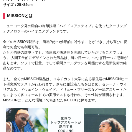
サイズ：25×84cm
MISSIONとは
ニューヨーク発の独自の冷却技術「ハイドロアクティブ」を使ったクーリング
テクノロジーのパイオニアブランドです。
全てのMISSION製品は、簡易的かつ効果的に冷やすことができ、持ち運びに便
利で何度でも利用可能。
たとえ灼熱の環境下でも、清涼感と快適性を実感していただけることでしょ
う。 人間工学的にデザインされた製品は、縫い目一つ、つなぎ目一つに意味が
あります。ソフトで軽量、そして瞬間クールダウンを可能にする最新技術の結
晶なのです。
また、全てのMISSION製品は、コネチカット大学にある最先端のMISSIONヒー
ト研究所でテストが行われます。さらに創設者たちをはじめ、セレーナ・ウィ
リアムス、ドウェイン・ウェイド、ドリュー・ブリーズなど一流アスリートた
ちによって各フィールドでの実用テストも行われ、その性能が証明されます。
MISSIONは、どんな環境下でもあなたをCOOLに保ちます。