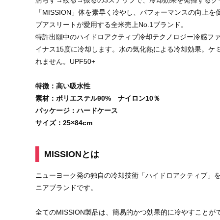
濡らす→絞る→振るの3ステップで、冷却効果を発揮するク
「MISSION」体を素早く冷やし、パフォーマンスの向上
プアスリートが愛用する全米売上No.1ブランド。
特許出願中のハイドロアクティブ冷却テクノロジー冷感フ
イナス15度に冷却します。水の気化熱による冷却効果。ケ
れません。UPF50+
特徴：高い吸水性
素材：ポリエステル90% ナイロン10％
パッケージ：ハードケース
サイズ：25×84cm
MISSIONとは
ニューヨーク発の独自の冷却技術「ハイドロアクティブ」
ニアブランドです。
全てのMISSION製品は、簡易的かつ効果的に冷やすこと