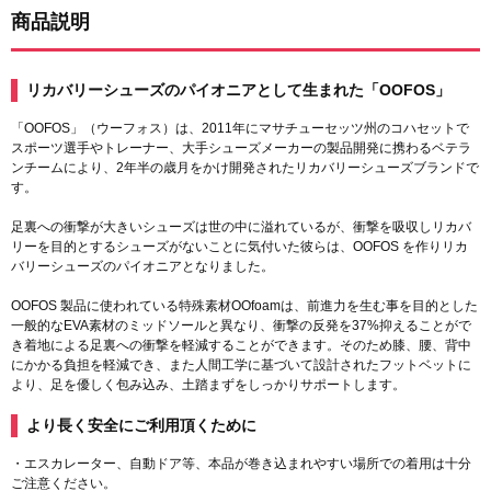
商品説明
リカバリーシューズのパイオニアとして生まれた「OOFOS」
「OOFOS」（ウーフォス）は、2011年にマサチューセッツ州のコハセットで
スポーツ選手やトレーナー、大手シューズメーカーの製品開発に携わるベテラ
ンチームにより、2年半の歳月をかけ開発されたリカバリーシューズブランドで
す。
足裏への衝撃が大きいシューズは世の中に溢れているが、衝撃を吸収しリカバ
リーを目的とするシューズがないことに気付いた彼らは、OOFOS を作りリカ
バリーシューズのパイオニアとなりました。
OOFOS 製品に使われている特殊素材OOfoamは、前進力を生む事を目的とした
一般的なEVA素材のミッドソールと異なり、衝撃の反発を37%抑えることがで
き着地による足裏への衝撃を軽減することができます。そのため膝、腰、背中
にかかる負担を軽減でき、また人間工学に基づいて設計されたフットベットに
より、足を優しく包み込み、土踏まずをしっかりサポートします。
より長く安全にご利用頂くために
・エスカレーター、自動ドア等、本品が巻き込まれやすい場所での着用は十分
ご注意ください。