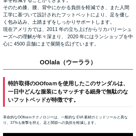
撃を軽減することができます。
そのため膝、腰、背中にかかる負担を軽減でき、また人間
工学に基づいて設計されたフットベットにより、足を優し
く包み込み、土踏まずをしっかりサポートします。
現在アメリカでは、2011 年の立ち上げからリカバリーシュ
ーズへの理解が年々深まり、 2020 年にはランショップを中
心に 4500 店舗にまで展開を広げています。
OOlala（ウーララ）
特許取得のOOfoaｍを使用したこのサンダルは、
一日中どんな服装にもマッチする細身で無駄のな
いフットベッドが特徴です。
革命的なOOfoaｍテクノロジーは、一般的な EVA 素材のミッドソールと異な
り、37%も衝撃を抑え、足と関節への負担を軽減します。