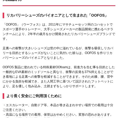
リカバリーシューズのパイオニアとして生まれた「OOFOS」
「OOFOS」（ウーフォス）は、2011年にマサチューセッツ州のコハセットで
スポーツ選手やトレーナー、大手シューズメーカーの製品開発に携わるベテラ
ンチームにより、2年半の歳月をかけ開発されたリカバリーシューズブランドで
す。
足裏への衝撃が大きいシューズは世の中に溢れているが、衝撃を吸収しリカバ
リーを目的とするシューズがないことに気付いた彼らは、OOFOS を作りリカ
バリーシューズのパイオニアとなりました。
OOFOS 製品に使われている特殊素材OOfoamは、前進力を生む事を目的とした
一般的なEVA素材のミッドソールと異なり、衝撃の反発を37%抑えることがで
き着地による足裏への衝撃を軽減することができます。そのため膝、腰、背中
にかかる負担を軽減でき、また人間工学に基づいて設計されたフットベットに
より、足を優しく包み込み、土踏まずをしっかりサポートします。
より長く安全にご利用頂くために
・エスカレーター、自動ドア等、本品が巻き込まれやすい場所での着用は十分
ご注意ください。
・高温になる場所での着用、保管はおやめください。変形の恐れがあります。