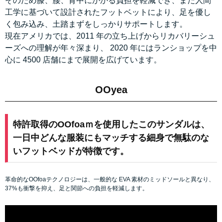
そのため膝、腰、背中にかかる負担を軽減でき、また人間
工学に基づいて設計されたフットベットにより、足を優し
く包み込み、土踏まずをしっかりサポートします。
現在アメリカでは、2011 年の立ち上げからリカバリーシュ
ーズへの理解が年々深まり、 2020 年にはランショップを中
心に 4500 店舗にまで展開を広げています。
OOyea
特許取得のOOfoaｍを使用したこのサンダルは、
一日中どんな服装にもマッチする細身で無駄のな
いフットベッドが特徴です。
革命的なOOfoaテクノロジーは、一般的な EVA 素材のミッドソールと異なり、
37%も衝撃を抑え、足と関節への負担を軽減します。