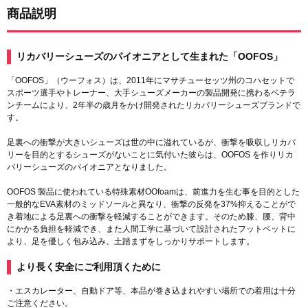
商品説明
リカバリーシューズのパイオニアとして生まれた「OOFOS」
「OOFOS」（ウーフォス）は、2011年にマサチューセッツ州のコハセットで
スポーツ選手やトレーナー、大手シューズメーカーの製品開発に携わるベテラ
ンチームにより、2年半の歳月をかけ開発されたリカバリーシューズブランドで
す。
足裏への衝撃が大きいシューズは世の中に溢れているが、衝撃を吸収しリカバ
リーを目的とするシューズがないことに気付いた彼らは、OOFOS を作りリカ
バリーシューズのパイオニアとなりました。
OOFOS 製品に使われている特殊素材OOfoamは、前進力を生む事を目的とした
一般的なEVA素材のミッドソールと異なり、衝撃の反発を37%抑えることがで
き着地による足裏への衝撃を軽減することができます。そのため膝、腰、背中
にかかる負担を軽減でき、また人間工学に基づいて設計されたフットベットに
より、足を優しく包み込み、土踏まずをしっかりサポートします。
より長く安全にご利用頂くために
・エスカレーター、自動ドア等、本品が巻き込まれやすい場所での着用は十分
ご注意ください。