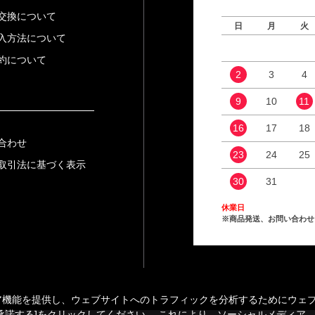
交換について
日
月
火
入方法について
約について
2
3
4
9
10
11
16
17
18
合わせ
23
24
25
取引法に基づく表示
30
31
休業日
※商品発送、お問い合わせ
能を提供し、ウェブサイトへのトラフィックを分析するためにウェブサイ
承諾する]をクリックしてください。 これにより、ソーシャルメディア