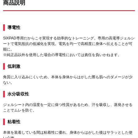
商品説明
導電性
SIXPAD専用だからこそ実現する効率的なトレーニング。専用の高電導ジェルシ
ートで電気抵抗の低減化を実現。電気を均一で高精度に身体へ伝えることが可
能に。
※純正品以外を使用した場合の導電性においては責任を負いかねます。
低刺激
角質に入り込みにくいため、本体を身体からはがした際も肌へのダメージが少
ない。
水分吸収性
ジェルシート内の湿度を一定に保つ性質があるため、汗を吸収し、蒸発させる
ことでムレを防ぐ。
粘着性
本体を装着している間は粘着性に優れ、身体からはがした後はサラッとした使
い心地。