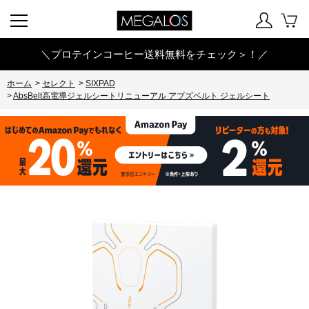
＼プロテインコーヒー送料無料をチェック＞！／
ホーム
>
セレクト
>
SIXPAD
>
AbsBelt高電導ジェルシートリニューアル アブズベルト ジェルシート