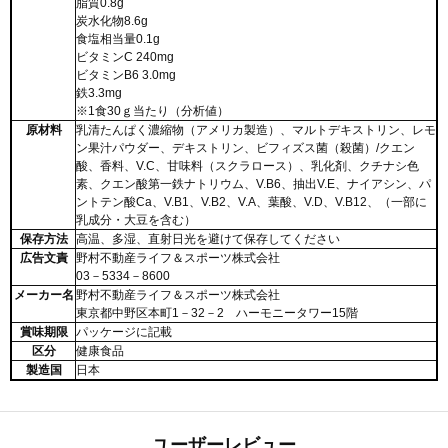
脂質0.8g
炭水化物8.6g
食塩相当量0.1g
ビタミンC 240mg
ビタミンB6 3.0mg
鉄3.3mg
※1食30ｇ当たり（分析値）
原材料
乳清たんぱく濃縮物（アメリカ製造）、マルトデキストリン、レモ
ン果汁パウダー、デキストリン、ビフィズス菌（殺菌）/クエン
酸、香料、V.C、甘味料（スクラロース）、乳化剤、クチナシ色
素、クエン酸第一鉄ナトリウム、V.B6、抽出V.E、ナイアシン、パ
ントテン酸Ca、V.B1、V.B2、V.A、葉酸、V.D、V.B12、（一部に
乳成分・大豆を含む）
保存方法
高温、多湿、直射日光を避けて保存してください
広告文責
野村不動産ライフ＆スポーツ株式会社
03－5334－8600
メーカー名
野村不動産ライフ＆スポーツ株式会社
東京都中野区本町1－32－2 ハーモニータワー15階
賞味期限
パッケージに記載
区分
健康食品
製造国
日本
ユーザーレビュー