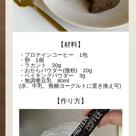
【材料】
・プロテインコーヒー 1包
・卵 1個
・ラカント 20g
・おからパウダー(微粉) 20g
・ベイキングパウダー 3g
・無調整豆乳 80ml
(水、牛乳、無糖ヨーグルトに置き換え可)
【作り方】