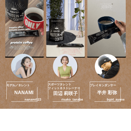
スポーツタレント
モデル／タレント
ブレイキンダンサー
フィットネストレーナー
NANAMI
半井 彩弥
田辺 莉咲子
nanami023
bgirl_ayane
risako_tanabe