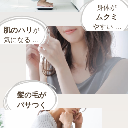
身体が
ムクミ
やすい …
肌のハリ
が
気になる …
髪の毛が
パサつく