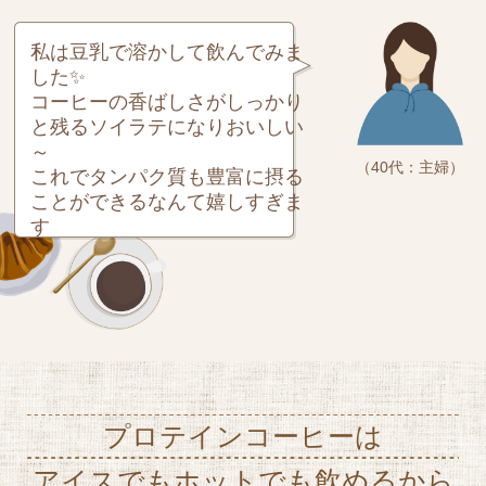
私は豆乳で溶かして飲んでみま
した✨
コーヒーの香ばしさがしっかり
と残るソイラテになりおいしい
～
（40代：主婦）
これでタンパク質も豊富に摂る
ことができるなんて嬉しすぎま
す
プロテインコーヒーは
アイスでもホットでも飲めるから