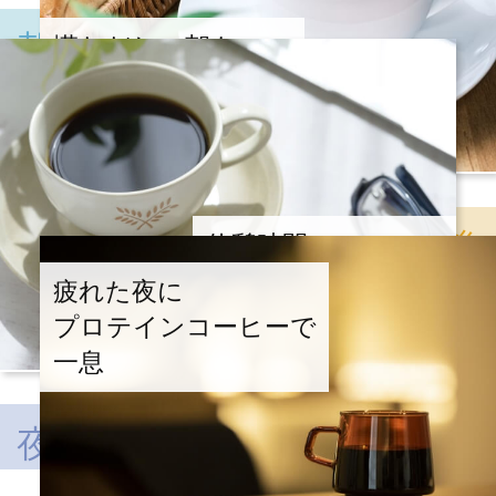
朝
慌ただしい朝も
コーヒーで賢く
プロテインをプラス
午後
休憩時間の
コーヒーブレイクで
疲れた夜に
ササッと一杯
プロテインコーヒーで
一息
夜