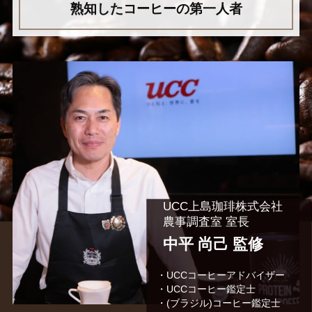
熟知したコーヒーの第一人者
UCC上島珈琲株式会社
農事調査室 室長
中平 尚己 監修
・UCCコーヒーアドバイザー
・UCCコーヒー鑑定士
・(ブラジル)コーヒー鑑定士