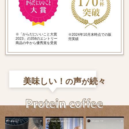
※「からだにいいこと大賞
※2024年10月末時点での販
2023」の358のエントリー
売実績
商品の中から優秀賞を受賞
美味しい！
声
続々
の
が