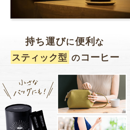
持ち運び
便利
に
な
コーヒー
スティック型
の