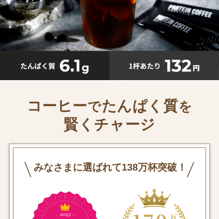
コーヒー
たんぱく質
で
を
賢くチャージ
みなさまに選ばれて138万杯突破！