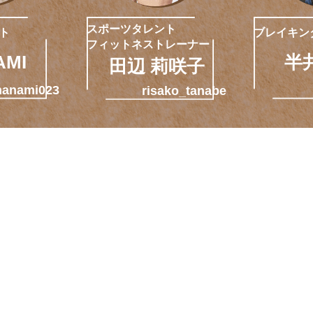
スポーツタレント
ト
ブレイキン
フィットネストレーナー
AMI
半
田辺 莉咲子
nanami023
risako_tanabe