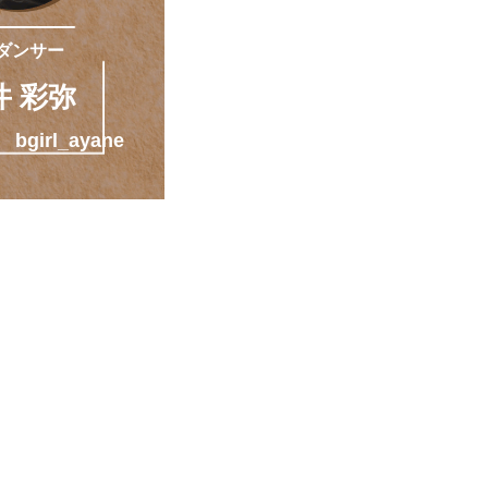
ダンサー
井 彩弥
bgirl_ayane