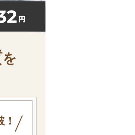
質
を
破！