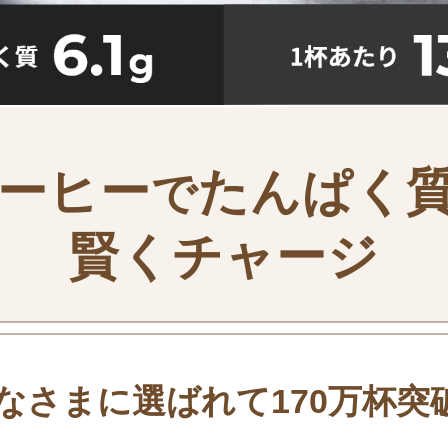
ーヒー
たんぱく
で
賢くチャージ
なさまに選ばれて170万杯突