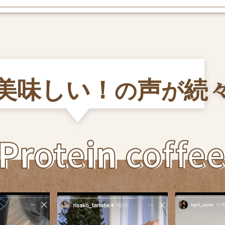
美味しい！
声
続
の
が