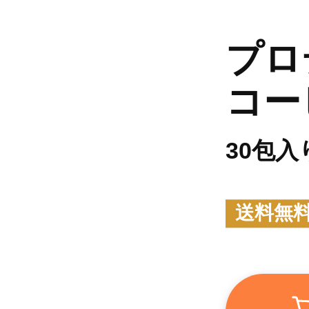
プロ
コー
30包入
送料無