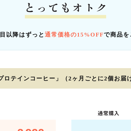
回目以降はずっと
通常価格の15%OFF
で商品を
プロテインコーヒー」
（2ヶ月ごとに2個お届