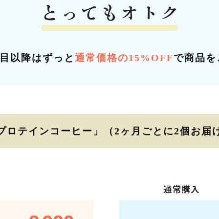
回目以降はずっと
通常価格の15%OFF
で商品を
プロテインコーヒー」
（2ヶ月ごとに2個お届