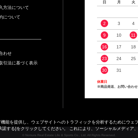
日
月
火
入方法について
約について
2
3
4
9
10
11
16
17
18
合わせ
23
24
25
取引法に基づく表示
30
31
休業日
※商品発送、お問い合わせ
能を提供し、ウェブサイトへのトラフィックを分析するためにウェブサイ
承諾する]をクリックしてください。 これにより、ソーシャルメディア
© Nomura Real Estate Life & Sports Co., Ltd. All Rights Reserved.