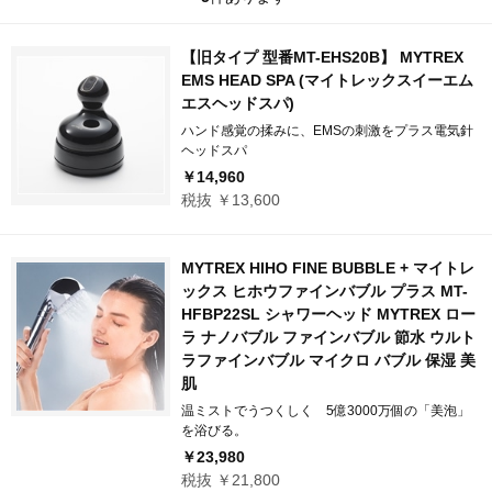
【旧タイプ 型番MT-EHS20B】 MYTREX
EMS HEAD SPA (マイトレックスイーエム
エスヘッドスパ)
ハンド感覚の揉みに、EMSの刺激をプラス電気針
ヘッドスパ
￥14,960
税抜 ￥13,600
MYTREX HIHO FINE BUBBLE + マイトレ
ックス ヒホウファインバブル プラス MT-
HFBP22SL シャワーヘッド MYTREX ロー
ラ ナノバブル ファインバブル 節水 ウルト
ラファインバブル マイクロ バブル 保湿 美
肌
温ミストでうつくしく 5億3000万個の「美泡」
を浴びる。
￥23,980
税抜 ￥21,800