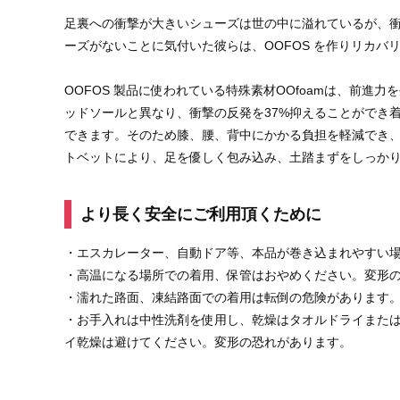
足裏への衝撃が大きいシューズは世の中に溢れているが、
ーズがないことに気付いた彼らは、OOFOS を作りリカバ
OOFOS 製品に使われている特殊素材OOfoamは、前進力
ッドソールと異なり、衝撃の反発を37%抑えることができ
できます。そのため膝、腰、背中にかかる負担を軽減でき
トベットにより、足を優しく包み込み、土踏まずをしっか
より長く安全にご利用頂くために
・エスカレーター、自動ドア等、本品が巻き込まれやすい
・高温になる場所での着用、保管はおやめください。変形
・濡れた路面、凍結路面での着用は転倒の危険があります
・お手入れは中性洗剤を使用し、乾燥はタオルドライまた
イ乾燥は避けてください。変形の恐れがあります。