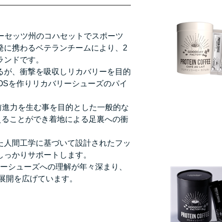
チューセッツ州のコハセットでスポーツ
発に携わるベテランチームにより、2
ランドです。
るが、衝撃を吸収しリカバリーを目的
OSを作りリカバリーシューズのパイ
は、前進力を生む事を目的とした一般的な
抑えることができ着地による足裏への衝
た人間工学に基づいて設計されたフッ
しっかりサポートします。
バリーシューズへの理解が年々深まり、
まで展開を広げています。