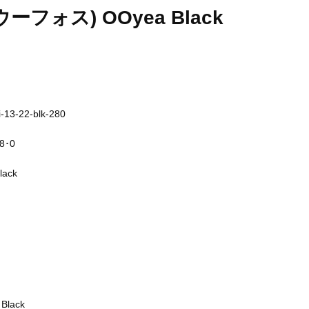
ウーフォス) OOyea Black
i-13-22-blk-280
8･0
lack
lack