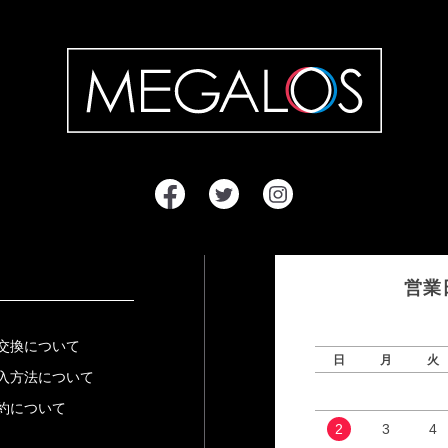
営業
交換について
日
月
火
入方法について
約について
2
3
4