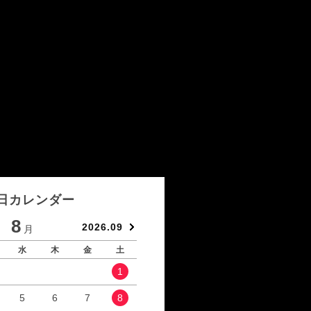
日カレンダー
8
9
2026.09
月
月
水
木
金
土
日
月
火
水
1
1
2
5
6
7
8
6
7
8
9