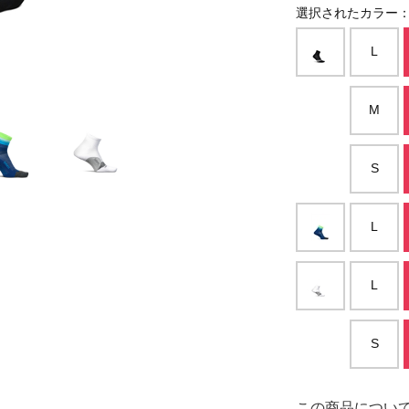
選択されたカラー：B
L
M
S
L
L
S
この商品につい