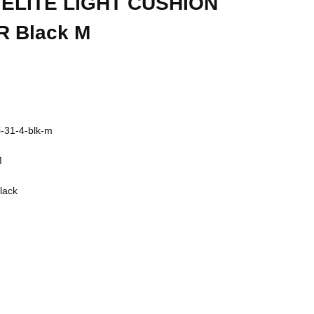
s ELITE LIGHT CUSHION
 Black M
i-31-4-blk-m
M
lack