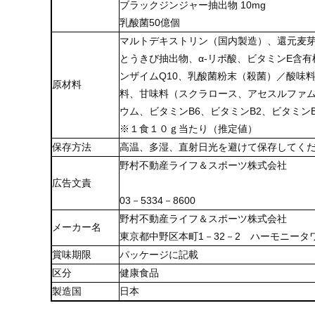
ブラックジンジャー抽出物 10mg
乳酸菌50億個
マルトデキストリン（国内製造）、還元麦芽
とうきび抽出物、α-リポ酸、ビタミンE含
ンザイムQ10、乳酸菌粉末（殺菌）／酸味
原材料
料、甘味料（スクラロース、アセスルファム
ウム、ビタミンB6、ビタミンB2、ビタミン
※１食１０ｇ当たり（推定値）
保存方法
高温、多湿、直射日光を避けて保存してく
野村不動産ライフ＆スポーツ株式会社
広告文責
03－5334－8600
野村不動産ライフ＆スポーツ株式会社
メーカー名
東京都中野区本町1－32－2 ハーモニータワ
賞味期限
パッケージに記載
区分
健康食品
製造国
日本