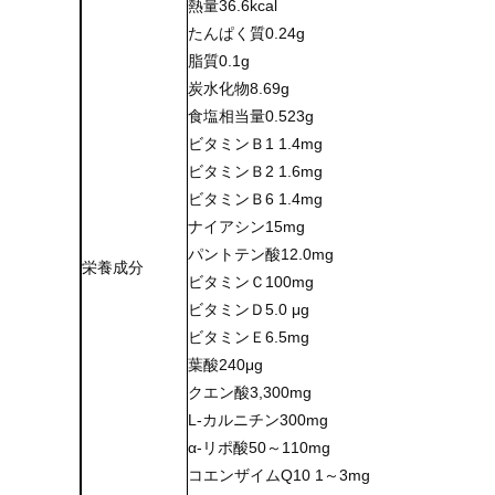
熱量36.6kcal
たんぱく質0.24g
脂質0.1g
炭水化物8.69g
食塩相当量0.523g
ビタミンＢ1 1.4mg
ビタミンＢ2 1.6mg
ビタミンＢ6 1.4mg
ナイアシン15mg
パントテン酸12.0mg
栄養成分
ビタミンＣ100mg
ビタミンＤ5.0 μg
ビタミンＥ6.5mg
葉酸240μg
クエン酸3,300mg
L-カルニチン300mg
α-リポ酸50～110mg
コエンザイムQ10 1～3mg